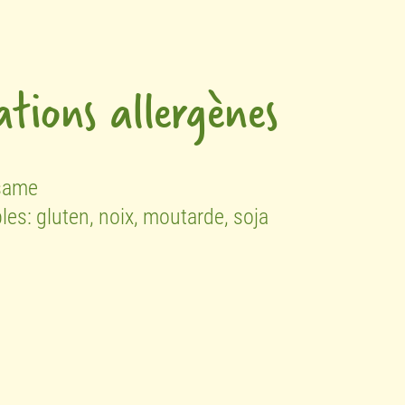
tions allergènes
same
bles:
gluten,
noix,
moutarde,
soja