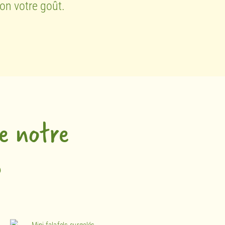
on votre goût.
e notre
s