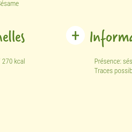
 Sésame
elles
Informa
 270 kcal
Présence:
sé
Traces possi