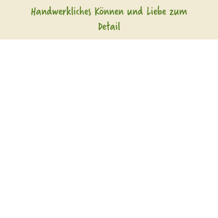
Handwerkliches Können und Liebe zum
Detail
Das Geheimnis unserer hochwertigen veganen
und vegetarischen Spezialitäten? Die
Kombination aus viel Herz und Einsatzfreude
von der Produktidee bis zum fertigen Produkt.