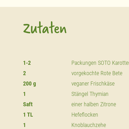
Zutaten
1-2
Packungen SOTO Karotten
2
vorgekochte Rote Bete
200 g
veganer Frischkäse
1
Stängel Thymian
Saft
einer halben Zitrone
1 TL
Hefeflocken
1
Knoblauchzehe