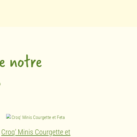
e notre
s
Croq' Minis Courgette et