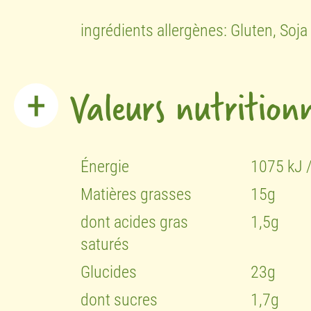
ingrédients allergènes: Gluten, Soja
Valeurs nutritionn
Énergie
1075 kJ /
Matières grasses
15g
dont acides gras
1,5g
saturés
Glucides
23g
dont sucres
1,7g