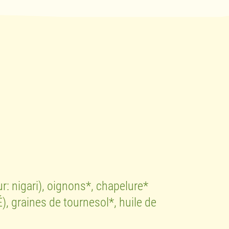
r: nigari), oignons*, chapelure*
), graines de tournesol*, huile de