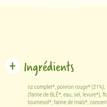
Ingrédients
riz complet*, poivron rouge* (21%),
(farine de BLÉ*, eau, sel, levure*),
tournesol*, farine de maïs*, concent