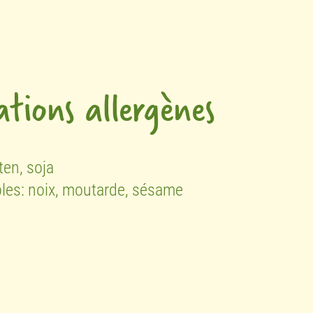
tions allergènes
ten,
soja
bles:
noix,
moutarde,
sésame