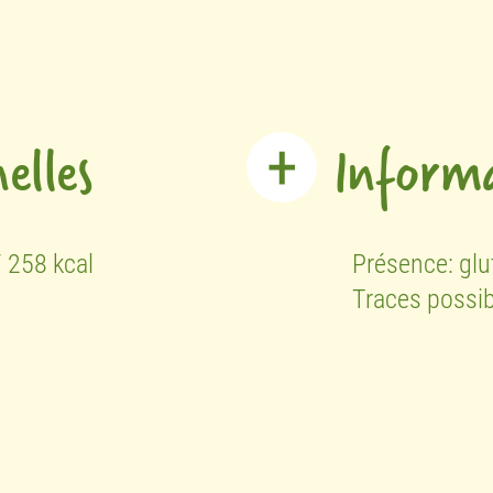
elles
Informa
 258 kcal
Présence:
glu
Traces possi