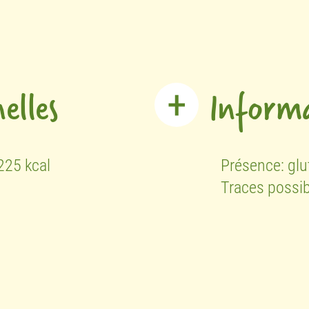
elles
Informa
225 kcal
Présence:
glu
Traces possi