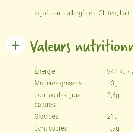
ingrédients allergènes: Gluten, Lait
Valeurs nutritionn
Énergie
941 kJ / 
Matières grasses
13g
dont acides gras
3,4g
saturés
Glucides
21g
dont sucres
1,9g